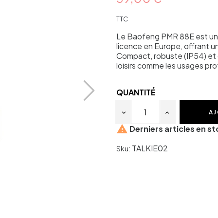
TTC
Le Baofeng PMR 88E est un 
licence en Europe, offrant u
Compact, robuste (IP54) et d
loisirs comme les usages pro
QUANTITÉ
AJ

Derniers articles en s
TALKIE02
Sku: