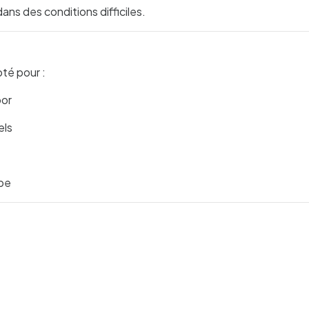
ans des conditions difficiles.
té pour :
oor
els
upe