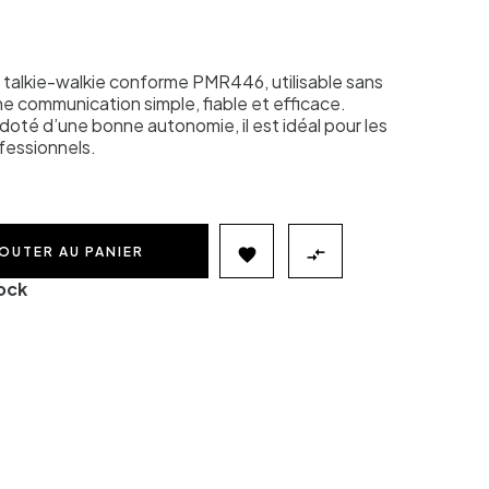
talkie-walkie conforme PMR446, utilisable sans
ne communication simple, fiable et efficace.
oté d’une bonne autonomie, il est idéal pour les
fessionnels.
OUTER AU PANIER


tock