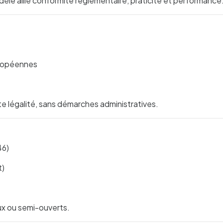
odèle allie conformité réglementaire, praticité et performance
uropéennes
e légalité, sans démarches administratives.
46)
t)
aux ou semi-ouverts.