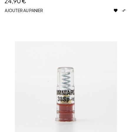
24,90 €
AJOUTER AU PANIER

