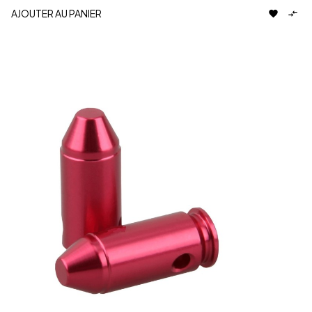
AJOUTER AU PANIER

