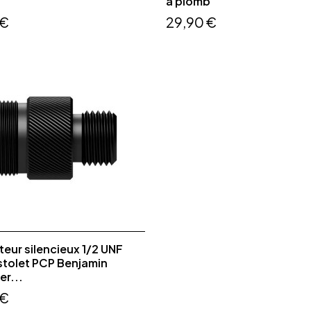
à plomb
 €
29,90 €
eur silencieux 1/2 UNF
stolet PCP Benjamin
r...
 €