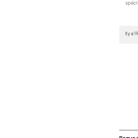
spéci
Il y a 
Bague d