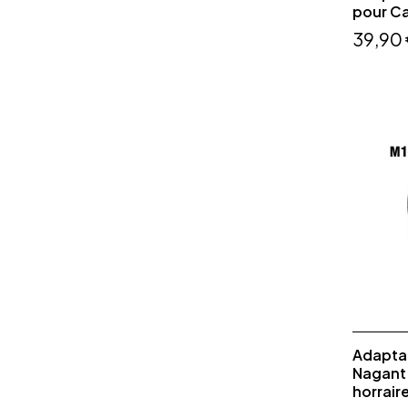
pour Ca
39,90
Adaptat
Nagant 
horraire