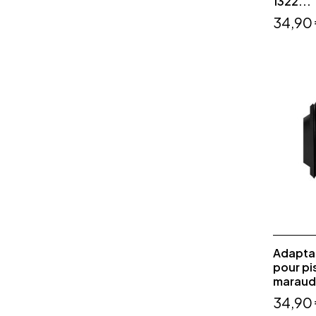
1322...
34,90
Adaptat
pour pi
maraude
34,90