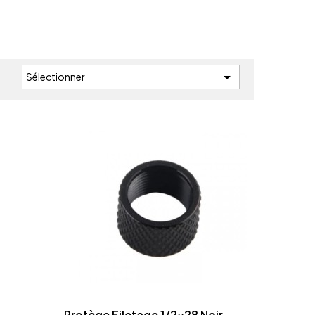

Sélectionner
:
Protège Filetage 1/2x28 Noir