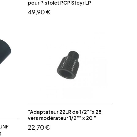
pour Pistolet PCP Steyr LP
49,90 €
"Adaptateur 22LR de 1/2""x 28
vers modérateur 1/2"" x 20 "
 UNF
22,70 €
g