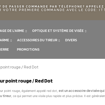
? DE PASSER COMMANDE PAR TÉLÉPHONE? APPELEZ 
R VOTRE PREMIERE COMMANDE AVEC LE CODE: I
AGE DE L'ARME
OPTIQUE ET SYSTÈME DE VISÉE
'ARME
ACCESSOIRES DU TIREUR
DIVERS
IERRE
PROMOTIONS
 point rouge / Red Dot
ur point rouge / Red Dot
est un accessoire de visée qui
eur point rouge, également appelé red dot,
du tireur
, ce qui permet une visée plus rapide et plus précise. Il est généralem