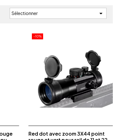

Sélectionner
:
-10%
rouge
Red dot avec zoom 3X44 point
nny...
rouge et vert pour rail de 11 et 22