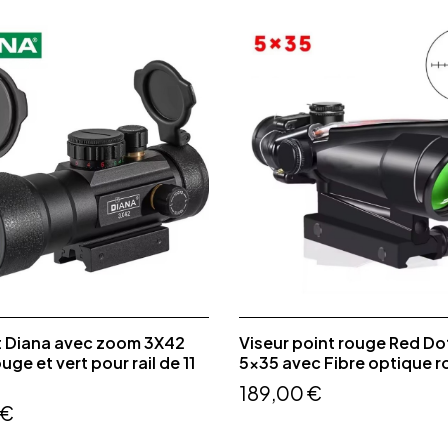
t Diana avec zoom 3X42
Viseur point rouge Red D
uge et vert pour rail de 11
5x35 avec Fibre optique 
189,00 €
 €