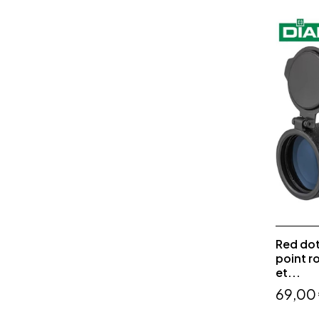
Red do
point ro
et...
69,00