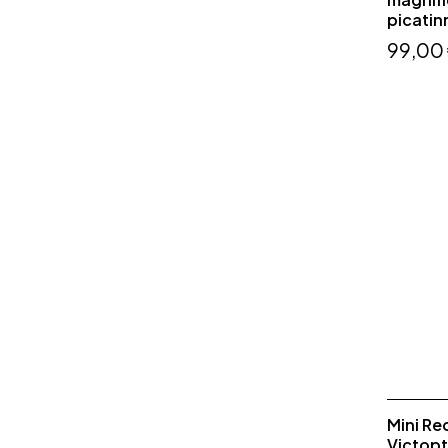
picatin
99,00
Mini Re
Victopt