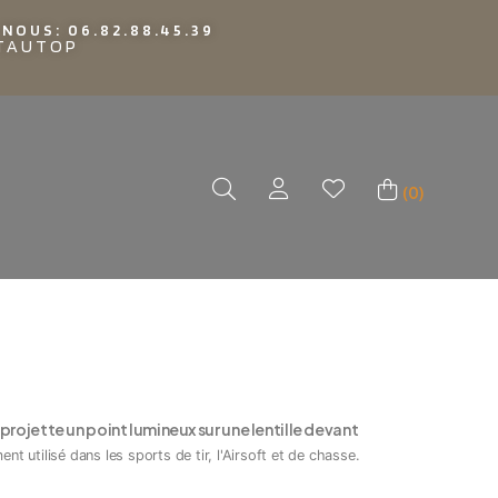
NOUS: 06.82.88.45.39
TTAUTOP
(0)
 projette un point lumineux sur une lentille devant
ent utilisé dans les sports de tir, l'Airsoft et de chasse.