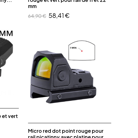
mm
58,41 €
64,90 €
 et vert
Micro red dot point rouge pour
rail picatinny avec platine pour...