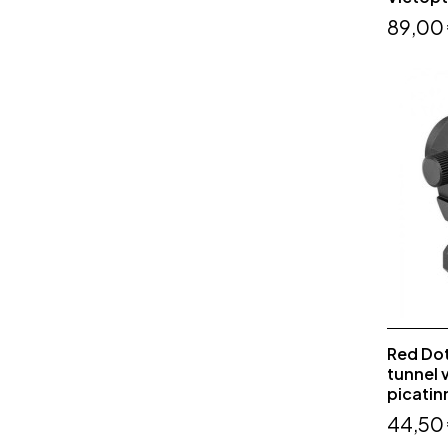
89,00
Red Do
tunnel 
picatin
44,50