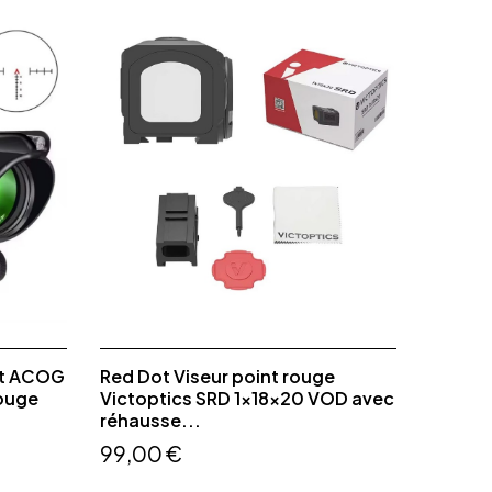
ot ACOG
Red Dot Viseur point rouge
rouge
Victoptics SRD 1x18x20 VOD avec
réhausse...
99,00 €