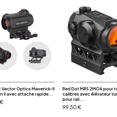
 Vector Optics Maverick-II
Red Dot MRS 2MOA pour t
n II avec attache rapide...
calibres avec élévateur tu
pour rail...
 €
99,50 €