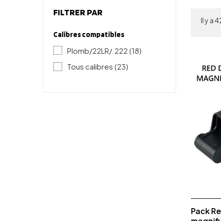
FILTRER PAR
Il y a
Calibres compatibles
Plomb/22LR/.222
(18)
Tous calibres
(23)
Pack Re
magnifi