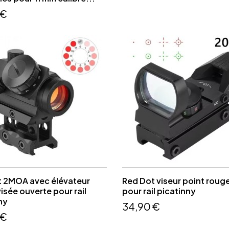
 €
t 2MOA avec élévateur
Red Dot viseur point rouge
visée ouverte pour rail
pour rail picatinny
ny
34,90 €
 €