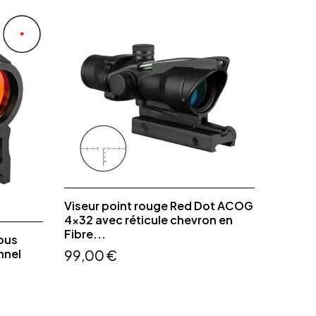
Viseur point rouge Red Dot ACOG
4x32 avec réticule chevron en
Fibre...
ous
nnel
99,00 €