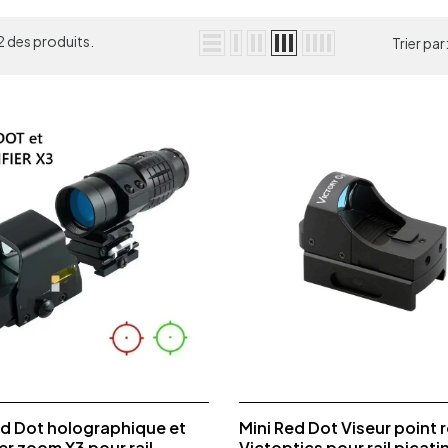
 42 des produits.
Trier par
d Dot holographique et
Mini Red Dot Viseur point 
er zoom X3 pour rail
Victoptics pour rail picati