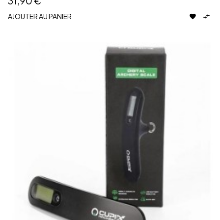
31,90 €
AJOUTER AU PANIER

