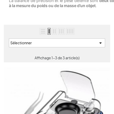
La balance de précision et le pèse détente sont
deux co
à la mesure du poids ou de la masse d’un objet
.

Sélectionner
Affichage 1-3 de 3 article(s)