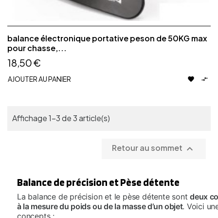
balance électronique portative peson de 50KG max
pour chasse,...
18,50 €
AJOUTER AU PANIER


Affichage 1-3 de 3 article(s)
Retour au sommet

Balance de précision et Pèse détente
La balance de précision et le pèse détente sont
deux co
à la mesure du poids ou de la masse d’un objet
. Voici u
concepts :