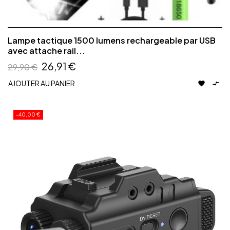
Lampe tactique 1500 lumens rechargeable par USB
avec attache rail...
26,91 €
29,90 €
AJOUTER AU PANIER


-40,00 €