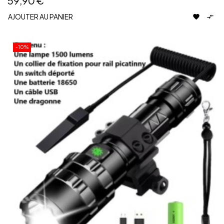
59,90 €
AJOUTER AU PANIER


-10%