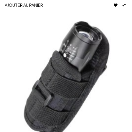
AJOUTER AU PANIER

