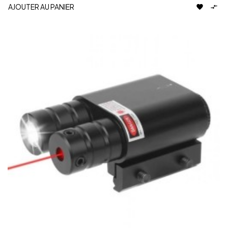
AJOUTER AU PANIER

