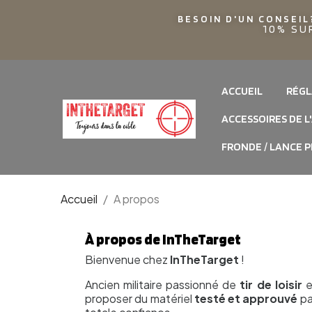
BESOIN D'UN CONSEIL
10% SU
ACCUEIL
RÉGL
ACCESSOIRES DE L
FRONDE / LANCE P
Accueil
A propos
À propos de InTheTarget
Bienvenue chez
InTheTarget
!
Ancien militaire passionné de
tir de loisir
e
proposer du matériel
testé et approuvé
pa