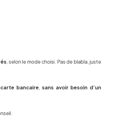
rés
, selon le mode choisi. Pas de blabla, juste
r
carte bancaire
,
sans avoir besoin d’un
nseil.