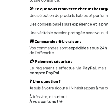
totale confiance.
🎯 Ce que vous trouverez chez InTheTarge
Une sélection de produits fiables et performan
Des conseils basés sur l'expérience et la pra
Une véritable passion partagée avec vous, 
🚚 Commandes & Livraison :
Vos commandes sont
expédiées sous 24h
de l’efficacité.
💳 Paiement sécurisé :
Le règlement s’effectue via
PayPal
, mais
compte PayPal
.
❓ Une question ?
Je suis à votre écoute ! N’hésitez pas à me c
À très vite, et surtout…
À vos cartons !
🎯