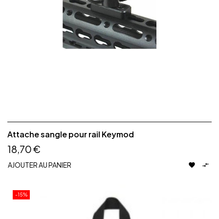
Attache sangle pour rail Keymod
18,70 €
AJOUTER AU PANIER


-15%