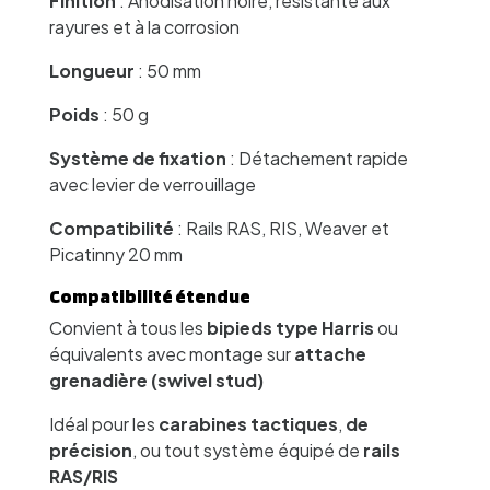
Finition
: Anodisation noire, résistante aux
rayures et à la corrosion
Longueur
: 50 mm
Poids
: 50 g
Système de fixation
: Détachement rapide
avec levier de verrouillage
Compatibilité
: Rails RAS, RIS, Weaver et
Picatinny 20 mm
Compatibilité étendue
Convient à tous les
bipieds type Harris
ou
équivalents avec montage sur
attache
grenadière (swivel stud)
Idéal pour les
carabines tactiques
,
de
précision
, ou tout système équipé de
rails
RAS/RIS