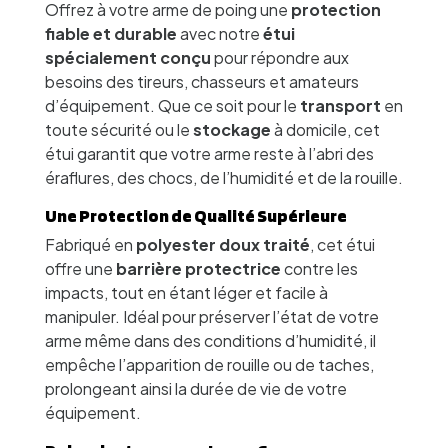
Offrez à votre arme de poing une
protection
fiable et durable
avec notre
étui
spécialement conçu
pour répondre aux
besoins des tireurs, chasseurs et amateurs
d’équipement. Que ce soit pour le
transport
en
toute sécurité ou le
stockage
à domicile, cet
étui garantit que votre arme reste à l’abri des
éraflures, des chocs, de l’humidité et de la rouille.
Une Protection de Qualité Supérieure
Fabriqué en
polyester doux traité
, cet étui
offre une
barrière protectrice
contre les
impacts, tout en étant léger et facile à
manipuler. Idéal pour préserver l’état de votre
arme même dans des conditions d’humidité, il
empêche l’apparition de rouille ou de taches,
prolongeant ainsi la durée de vie de votre
équipement.