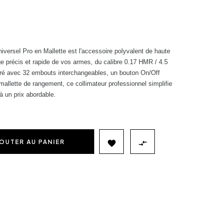
versel Pro en Mallette est l'accessoire polyvalent de haute
age précis et rapide de vos armes, du calibre 0.17 HMR / 4.5
vré avec 32 embouts interchangeables, un bouton On/Off
mallette de rangement, ce collimateur professionnel simplifie
à un prix abordable.
OUTER AU PANIER

