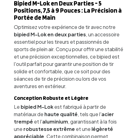
Bipied M-Lok en Deux Parties - 5
Positions, 7,5 à 9 Pouces : La Précision à
Portée de Main
Optimisez votre expérience de tir avec notre
bipied M-Lok en deux parties
, un accessoire
essentiel pour les tireurs et passionnés de
sports de plein air. Conçu pour offrir une stabilité
et une précision exceptionnelles, ce bipied est
l'outil parfait pour garantir une position de tir
solide et confortable, que ce soit pour des
séances de tir de précision ou lors de vos
aventures en extérieur.
Conception Robuste et Légère
Le
bipied M-Lok
est fabriqué à partir de
matériaux de
haute qualité
, tels que l'
acier
trempé
et l'
aluminium
, garantissant à la fois
une
robustesse extrême
et une
légèreté
appréciable
. Cette combinaison permet